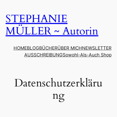
Zum
Inhalt
STEPHANIE
springen
MÜLLER ~ Autorin
HOME
BLOG
BÜCHER
ÜBER MICH
NEWSLETTER
AUSSCHREIBUNG
Sowohl-Als-Auch Shop
Datenschutzerkläru
ng