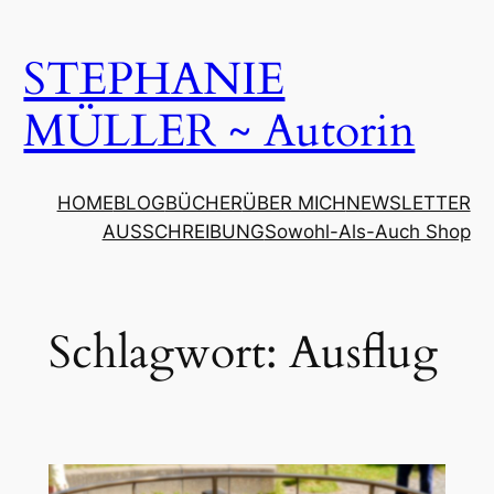
Zum
Inhalt
STEPHANIE
springen
MÜLLER ~ Autorin
HOME
BLOG
BÜCHER
ÜBER MICH
NEWSLETTER
AUSSCHREIBUNG
Sowohl-Als-Auch Shop
Schlagwort:
Ausflug