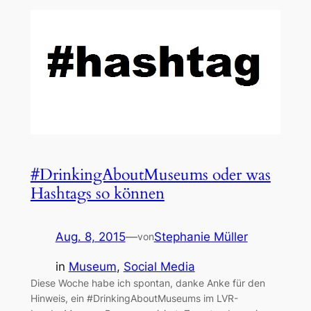
#DrinkingAboutMuseums oder was
Hashtags so können
Aug. 8, 2015
—
Stephanie Müller
von
in
Museum
, 
Social Media
Diese Woche habe ich spontan, danke Anke für den
Hinweis, ein #DrinkingAboutMuseums im LVR-