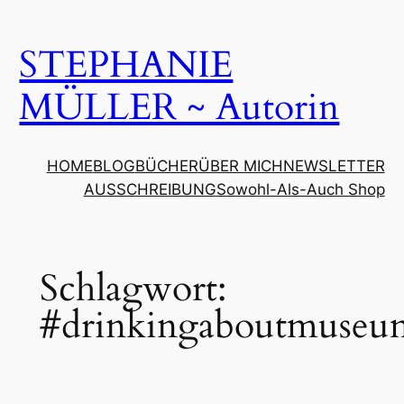
Zum
Inhalt
STEPHANIE
springen
MÜLLER ~ Autorin
HOME
BLOG
BÜCHER
ÜBER MICH
NEWSLETTER
AUSSCHREIBUNG
Sowohl-Als-Auch Shop
Schlagwort:
#drinkingaboutmuseu