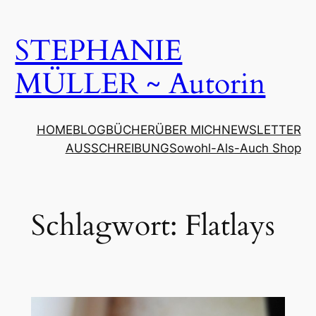
Zum
Inhalt
STEPHANIE
springen
MÜLLER ~ Autorin
HOME
BLOG
BÜCHER
ÜBER MICH
NEWSLETTER
AUSSCHREIBUNG
Sowohl-Als-Auch Shop
Schlagwort:
Flatlays