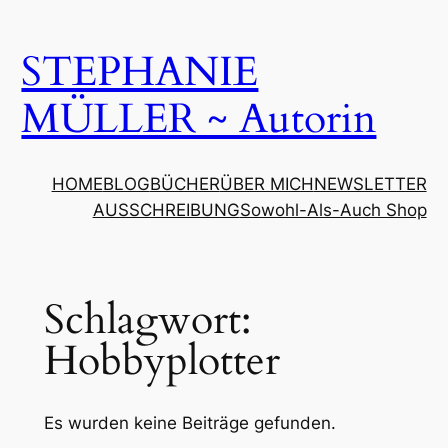
Zum
Inhalt
STEPHANIE
springen
MÜLLER ~ Autorin
HOME
BLOG
BÜCHER
ÜBER MICH
NEWSLETTER
AUSSCHREIBUNG
Sowohl-Als-Auch Shop
Schlagwort:
Hobbyplotter
Es wurden keine Beiträge gefunden.