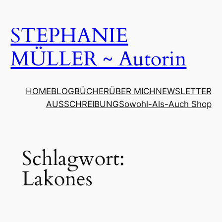
Zum
Inhalt
STEPHANIE
springen
MÜLLER ~ Autorin
HOME
BLOG
BÜCHER
ÜBER MICH
NEWSLETTER
AUSSCHREIBUNG
Sowohl-Als-Auch Shop
Schlagwort:
Lakones