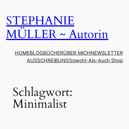
Zum
Inhalt
STEPHANIE
springen
MÜLLER ~ Autorin
HOME
BLOG
BÜCHER
ÜBER MICH
NEWSLETTER
AUSSCHREIBUNG
Sowohl-Als-Auch Shop
Schlagwort:
Minimalist