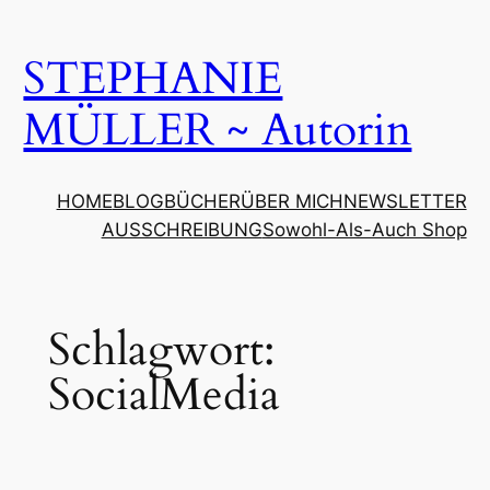
Zum
Inhalt
STEPHANIE
springen
MÜLLER ~ Autorin
HOME
BLOG
BÜCHER
ÜBER MICH
NEWSLETTER
AUSSCHREIBUNG
Sowohl-Als-Auch Shop
Schlagwort:
SocialMedia