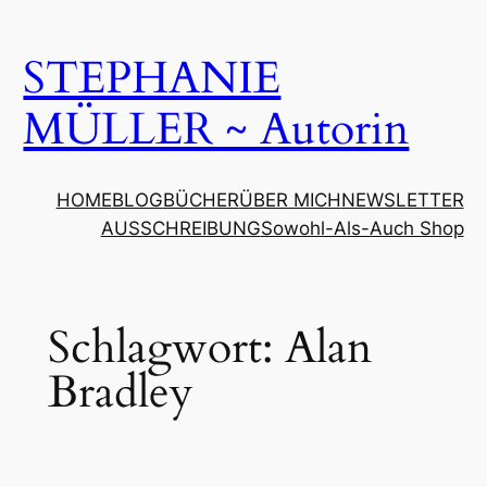
Zum
Inhalt
STEPHANIE
springen
MÜLLER ~ Autorin
HOME
BLOG
BÜCHER
ÜBER MICH
NEWSLETTER
AUSSCHREIBUNG
Sowohl-Als-Auch Shop
Schlagwort:
Alan
Bradley