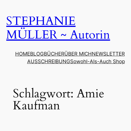
Zum
Inhalt
STEPHANIE
springen
MÜLLER ~ Autorin
HOME
BLOG
BÜCHER
ÜBER MICH
NEWSLETTER
AUSSCHREIBUNG
Sowohl-Als-Auch Shop
Schlagwort:
Amie
Kaufman