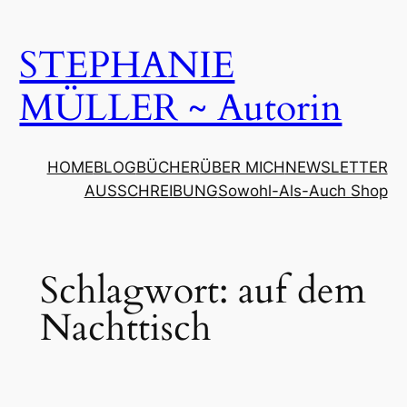
Zum
Inhalt
STEPHANIE
springen
MÜLLER ~ Autorin
HOME
BLOG
BÜCHER
ÜBER MICH
NEWSLETTER
AUSSCHREIBUNG
Sowohl-Als-Auch Shop
Schlagwort:
auf dem
Nachttisch