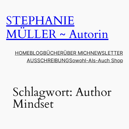
Zum
Inhalt
STEPHANIE
springen
MÜLLER ~ Autorin
HOME
BLOG
BÜCHER
ÜBER MICH
NEWSLETTER
AUSSCHREIBUNG
Sowohl-Als-Auch Shop
Schlagwort:
Author
Mindset