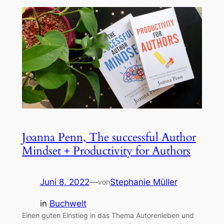
Joanna Penn, The successful Author
Mindset + Productivity for Authors
Juni 8, 2022
—
Stephanie Müller
von
in
Buchwelt
Einen guten Einstieg in das Thema Autorenleben und