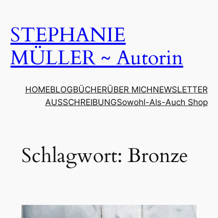
Zum
Inhalt
STEPHANIE
springen
MÜLLER ~ Autorin
HOME
BLOG
BÜCHER
ÜBER MICH
NEWSLETTER
AUSSCHREIBUNG
Sowohl-Als-Auch Shop
Schlagwort:
Bronze