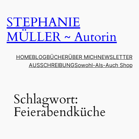
Zum
Inhalt
STEPHANIE
springen
MÜLLER ~ Autorin
HOME
BLOG
BÜCHER
ÜBER MICH
NEWSLETTER
AUSSCHREIBUNG
Sowohl-Als-Auch Shop
Schlagwort:
Feierabendküche