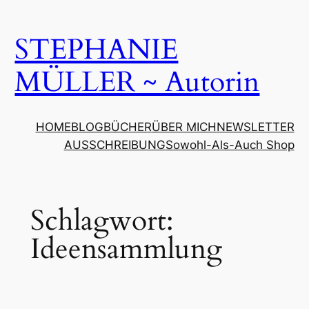
Zum
Inhalt
STEPHANIE
springen
MÜLLER ~ Autorin
HOME
BLOG
BÜCHER
ÜBER MICH
NEWSLETTER
AUSSCHREIBUNG
Sowohl-Als-Auch Shop
Schlagwort:
Ideensammlung