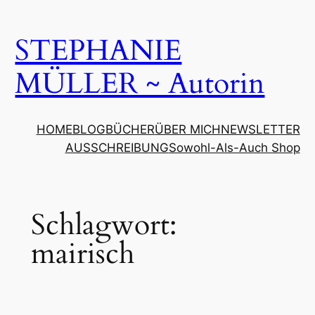
Zum
Inhalt
STEPHANIE
springen
MÜLLER ~ Autorin
HOME
BLOG
BÜCHER
ÜBER MICH
NEWSLETTER
AUSSCHREIBUNG
Sowohl-Als-Auch Shop
Schlagwort:
mairisch