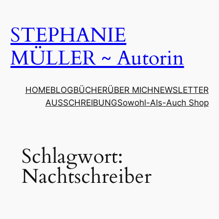
Zum
Inhalt
STEPHANIE
springen
MÜLLER ~ Autorin
HOME
BLOG
BÜCHER
ÜBER MICH
NEWSLETTER
AUSSCHREIBUNG
Sowohl-Als-Auch Shop
Schlagwort:
Nachtschreiber