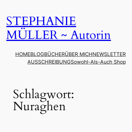
Zum
Inhalt
STEPHANIE
springen
MÜLLER ~ Autorin
HOME
BLOG
BÜCHER
ÜBER MICH
NEWSLETTER
AUSSCHREIBUNG
Sowohl-Als-Auch Shop
Schlagwort:
Nuraghen