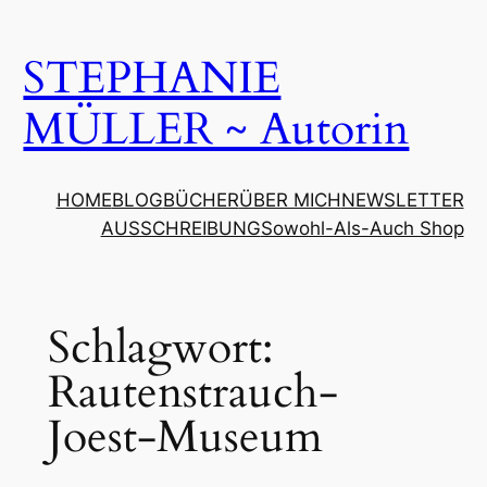
Zum
Inhalt
STEPHANIE
springen
MÜLLER ~ Autorin
HOME
BLOG
BÜCHER
ÜBER MICH
NEWSLETTER
AUSSCHREIBUNG
Sowohl-Als-Auch Shop
Schlagwort:
Rautenstrauch-
Joest-Museum