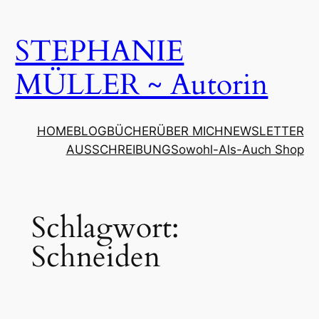
Zum
Inhalt
STEPHANIE
springen
MÜLLER ~ Autorin
HOME
BLOG
BÜCHER
ÜBER MICH
NEWSLETTER
AUSSCHREIBUNG
Sowohl-Als-Auch Shop
Schlagwort:
Schneiden