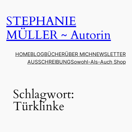
Zum
Inhalt
STEPHANIE
springen
MÜLLER ~ Autorin
HOME
BLOG
BÜCHER
ÜBER MICH
NEWSLETTER
AUSSCHREIBUNG
Sowohl-Als-Auch Shop
Schlagwort:
Türklinke