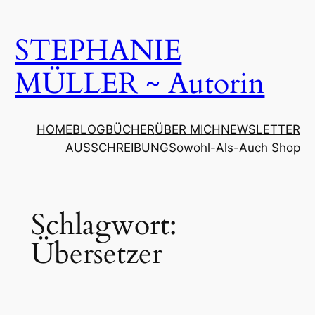
Zum
Inhalt
STEPHANIE
springen
MÜLLER ~ Autorin
HOME
BLOG
BÜCHER
ÜBER MICH
NEWSLETTER
AUSSCHREIBUNG
Sowohl-Als-Auch Shop
Schlagwort:
Übersetzer