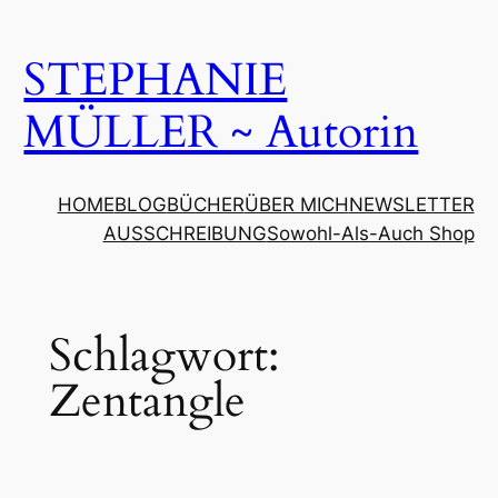
Zum
Inhalt
STEPHANIE
springen
MÜLLER ~ Autorin
HOME
BLOG
BÜCHER
ÜBER MICH
NEWSLETTER
AUSSCHREIBUNG
Sowohl-Als-Auch Shop
Schlagwort:
Zentangle