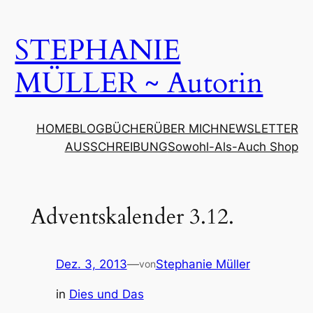
Zum
Inhalt
STEPHANIE
springen
MÜLLER ~ Autorin
HOME
BLOG
BÜCHER
ÜBER MICH
NEWSLETTER
AUSSCHREIBUNG
Sowohl-Als-Auch Shop
Adventskalender 3.12.
Dez. 3, 2013
—
Stephanie Müller
von
in
Dies und Das