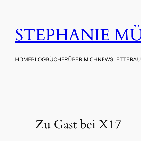
Zum
Inhalt
springen
STEPHANIE MÜL
HOME
BLOG
BÜCHER
ÜBER MICH
NEWSLETTER
AU
Zu Gast bei X17