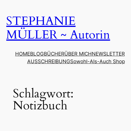
Zum
Inhalt
STEPHANIE
springen
MÜLLER ~ Autorin
HOME
BLOG
BÜCHER
ÜBER MICH
NEWSLETTER
AUSSCHREIBUNG
Sowohl-Als-Auch Shop
Schlagwort:
Notizbuch