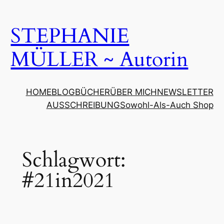
Zum
Inhalt
STEPHANIE
springen
MÜLLER ~ Autorin
HOME
BLOG
BÜCHER
ÜBER MICH
NEWSLETTER
AUSSCHREIBUNG
Sowohl-Als-Auch Shop
Schlagwort:
#21in2021