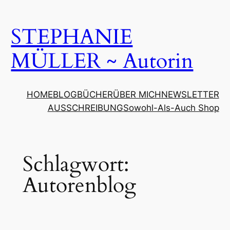
Zum
Inhalt
STEPHANIE
springen
MÜLLER ~ Autorin
HOME
BLOG
BÜCHER
ÜBER MICH
NEWSLETTER
AUSSCHREIBUNG
Sowohl-Als-Auch Shop
Schlagwort:
Autorenblog