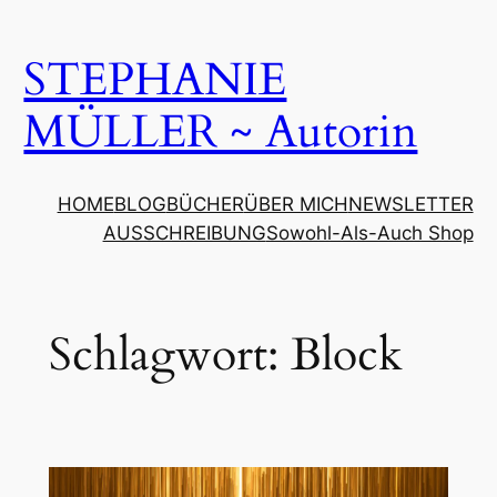
Zum
Inhalt
STEPHANIE
springen
MÜLLER ~ Autorin
HOME
BLOG
BÜCHER
ÜBER MICH
NEWSLETTER
AUSSCHREIBUNG
Sowohl-Als-Auch Shop
Schlagwort:
Block