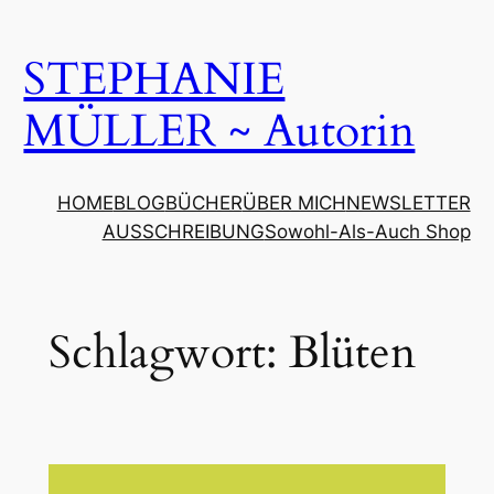
Zum
Inhalt
STEPHANIE
springen
MÜLLER ~ Autorin
HOME
BLOG
BÜCHER
ÜBER MICH
NEWSLETTER
AUSSCHREIBUNG
Sowohl-Als-Auch Shop
Schlagwort:
Blüten