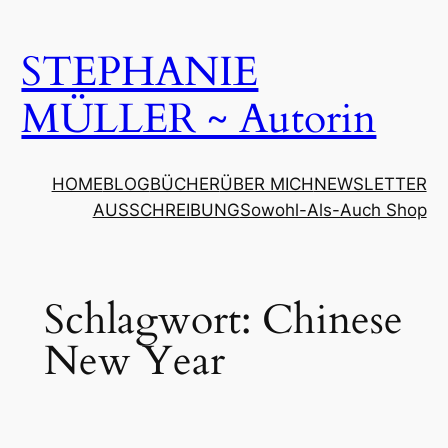
Zum
Inhalt
STEPHANIE
springen
MÜLLER ~ Autorin
HOME
BLOG
BÜCHER
ÜBER MICH
NEWSLETTER
AUSSCHREIBUNG
Sowohl-Als-Auch Shop
Schlagwort:
Chinese
New Year