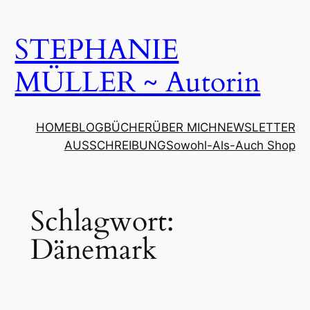
Zum
Inhalt
STEPHANIE
springen
MÜLLER ~ Autorin
HOME
BLOG
BÜCHER
ÜBER MICH
NEWSLETTER
AUSSCHREIBUNG
Sowohl-Als-Auch Shop
Schlagwort:
Dänemark