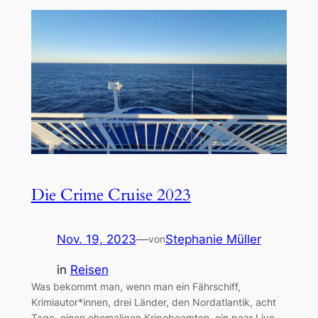
Die Crime Cruise 2023
Nov. 19, 2023
—
Stephanie Müller
von
in
Reisen
Was bekommt man, wenn man ein Fährschiff,
Krimiautor*innen, drei Länder, den Nordatlantik, acht
Tage, einen ehemaligen Kripobeamten, ein paar Live-