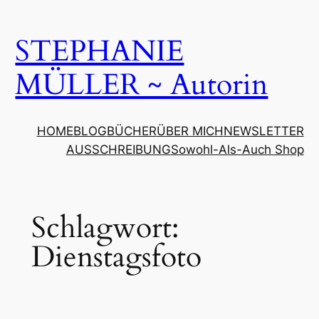
Zum
Inhalt
STEPHANIE
springen
MÜLLER ~ Autorin
HOME
BLOG
BÜCHER
ÜBER MICH
NEWSLETTER
AUSSCHREIBUNG
Sowohl-Als-Auch Shop
Schlagwort:
Dienstagsfoto