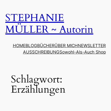
Zum
Inhalt
STEPHANIE
springen
MÜLLER ~ Autorin
HOME
BLOG
BÜCHER
ÜBER MICH
NEWSLETTER
AUSSCHREIBUNG
Sowohl-Als-Auch Shop
Schlagwort:
Erzählungen