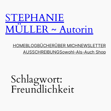
Zum
Inhalt
STEPHANIE
springen
MÜLLER ~ Autorin
HOME
BLOG
BÜCHER
ÜBER MICH
NEWSLETTER
AUSSCHREIBUNG
Sowohl-Als-Auch Shop
Schlagwort:
Freundlichkeit