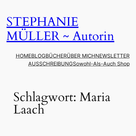
Zum
Inhalt
STEPHANIE
springen
MÜLLER ~ Autorin
HOME
BLOG
BÜCHER
ÜBER MICH
NEWSLETTER
AUSSCHREIBUNG
Sowohl-Als-Auch Shop
Schlagwort:
Maria
Laach