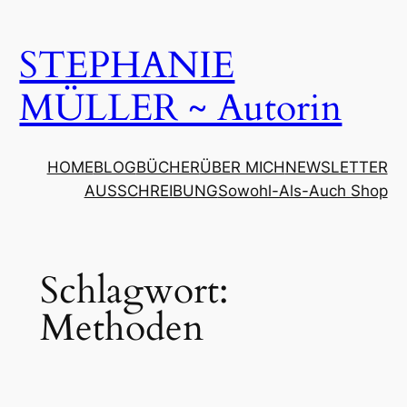
Zum
Inhalt
STEPHANIE
springen
MÜLLER ~ Autorin
HOME
BLOG
BÜCHER
ÜBER MICH
NEWSLETTER
AUSSCHREIBUNG
Sowohl-Als-Auch Shop
Schlagwort:
Methoden