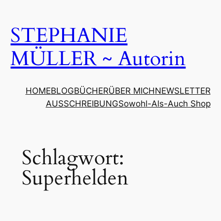
Zum
Inhalt
STEPHANIE
springen
MÜLLER ~ Autorin
HOME
BLOG
BÜCHER
ÜBER MICH
NEWSLETTER
AUSSCHREIBUNG
Sowohl-Als-Auch Shop
Schlagwort:
Superhelden