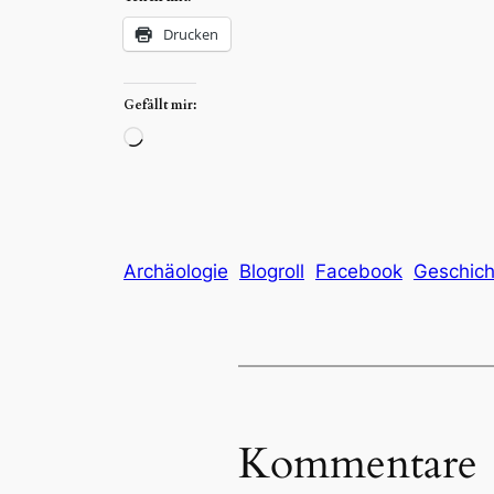
Drucken
Gefällt mir:
Wird
geladen …
Archäologie
Blogroll
Facebook
Geschich
Kommentare