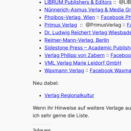
LIBRUM Publishers & Editors
:: @LIB
Nünnerich-Asmus Verlag & Media 
Phoibos-Verlag, Wien
::
Facebook Ph
Primus Verlag
:: @PrimusVerlag ::
F
Dr. Ludwig Reichert Verlag Wiesbad
Reimer-Mann-Verlag, Berlin
Sidestone Press – Academic Publish
Verlag Philipp von Zabern
::
Facebook
VML Verlag Marie Leidorf GmbH
Waxmann Verlag
::
Facebook Waxma
Neu dabei:
Verlag Regionalkultur
Wenn ihr Hinweise auf weitere Verlage a
ich sehr gerne die Liste.
Teilen mit: