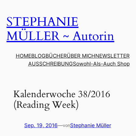
Zum
Inhalt
STEPHANIE
springen
MÜLLER ~ Autorin
HOME
BLOG
BÜCHER
ÜBER MICH
NEWSLETTER
AUSSCHREIBUNG
Sowohl-Als-Auch Shop
Kalenderwoche 38/2016
(Reading Week)
Sep. 19, 2016
—
Stephanie Müller
von