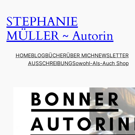
Zum
Inhalt
STEPHANIE
springen
MÜLLER ~ Autorin
HOME
BLOG
BÜCHER
ÜBER MICH
NEWSLETTER
AUSSCHREIBUNG
Sowohl-Als-Auch Shop