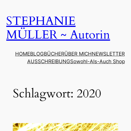
Zum
Inhalt
STEPHANIE
springen
MÜLLER ~ Autorin
HOME
BLOG
BÜCHER
ÜBER MICH
NEWSLETTER
AUSSCHREIBUNG
Sowohl-Als-Auch Shop
Schlagwort:
2020