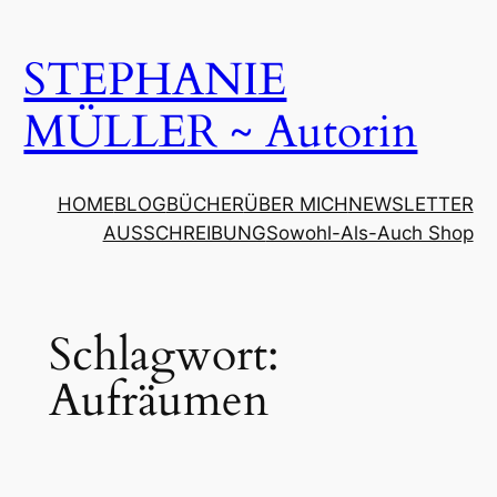
Zum
Inhalt
STEPHANIE
springen
MÜLLER ~ Autorin
HOME
BLOG
BÜCHER
ÜBER MICH
NEWSLETTER
AUSSCHREIBUNG
Sowohl-Als-Auch Shop
Schlagwort:
Aufräumen