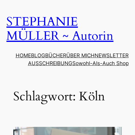
Zum
Inhalt
STEPHANIE
springen
MÜLLER ~ Autorin
HOME
BLOG
BÜCHER
ÜBER MICH
NEWSLETTER
AUSSCHREIBUNG
Sowohl-Als-Auch Shop
Schlagwort:
Köln