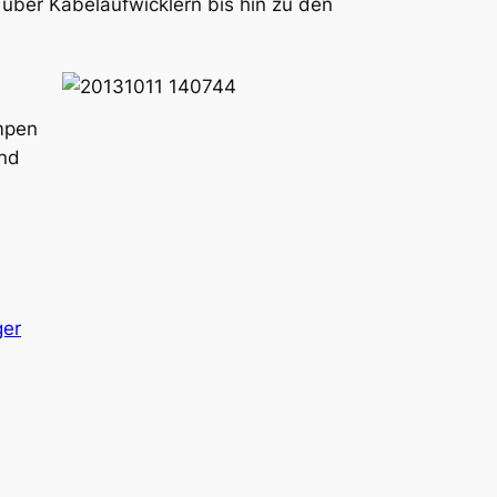
 über Kabelaufwicklern bis hin zu den
mpen
und
ger