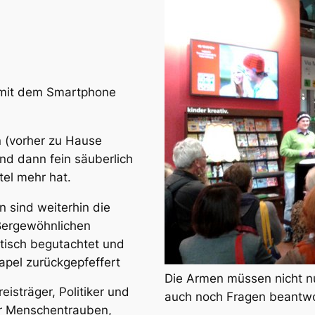
n mit dem Smartphone
n (vorher zu Hause
und dann fein säuberlich
tel mehr hat.
n sind weiterhin die
ßergewöhnlichen
itisch begutachtet und
apel zurückgepfeffert
Die Armen müssen nicht nu
isträger, Politiker und
auch noch Fragen beantwo
er Menschentrauben,