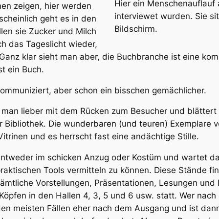
Hier ein Menschenauflauf 
en zeigen, hier werden
interviewet wurden. Sie si
cheinlich geht es in den
Bildschirm.
llen sie Zucker und Milch
ch das Tageslicht wieder,
?) Ganz klar sieht man aber, die Buchbranche ist eine 
st ein Buch.
ommuniziert, aber schon ein bisschen gemächlicher.
t man lieber mit dem Rücken zum Besucher und blättert 
r Bibliothek. Die wunderbaren (und teuren) Exemplare 
itrinen und es herrscht fast eine andächtige Stille.
ntweder im schicken Anzug oder Kostüm und wartet dar
raktischen Tools vermitteln zu können. Diese Stände fi
Sämtliche Vorstellungen, Präsentationen, Lesungen und
Köpfen in den Hallen 4, 3, 5 und 6 usw. statt. Wer na
n den meisten Fällen eher nach dem Ausgang und ist dann