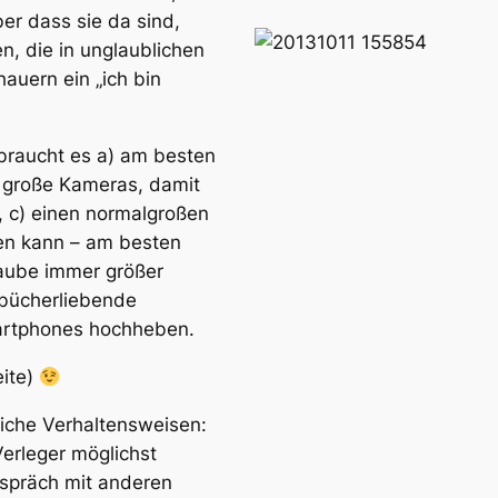
er dass sie da sind,
n, die in unglaublichen
uern ein „ich bin
braucht es a) am besten
3 große Kameras, damit
e, c) einen normalgroßen
en kann – am besten
raube immer größer
e bücherliebende
artphones hochheben.
eite)
liche Verhaltensweisen:
Verleger möglichst
spräch mit anderen