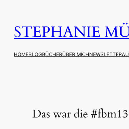
Zum
Inhalt
springen
STEPHANIE MÜL
HOME
BLOG
BÜCHER
ÜBER MICH
NEWSLETTER
AU
Das war die #fbm13