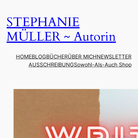
Zum
Inhalt
STEPHANIE
springen
MÜLLER ~ Autorin
HOME
BLOG
BÜCHER
ÜBER MICH
NEWSLETTER
AUSSCHREIBUNG
Sowohl-Als-Auch Shop