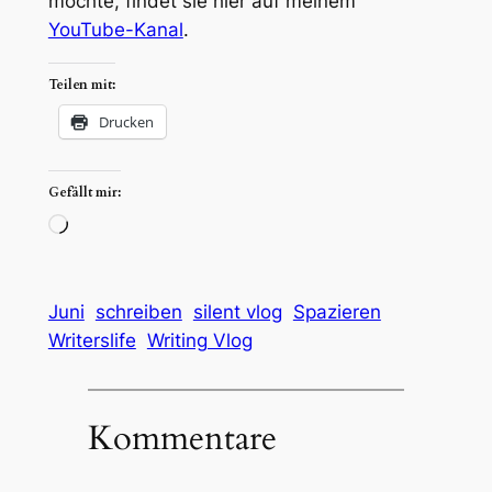
möchte, findet sie hier auf meinem
YouTube-Kanal
.
Teilen mit:
Drucken
Gefällt mir:
Wird
geladen …
Juni
schreiben
silent vlog
Spazieren
Writerslife
Writing Vlog
Kommentare