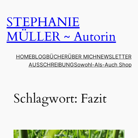
Zum
Inhalt
STEPHANIE
springen
MÜLLER ~ Autorin
HOME
BLOG
BÜCHER
ÜBER MICH
NEWSLETTER
AUSSCHREIBUNG
Sowohl-Als-Auch Shop
Schlagwort:
Fazit