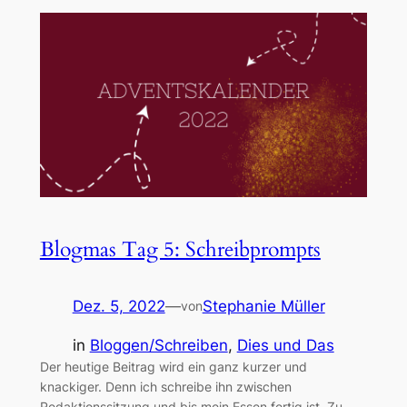
Blogmas Tag 5: Schreibprompts
Dez. 5, 2022
—
Stephanie Müller
von
in
Bloggen/Schreiben
, 
Dies und Das
Der heutige Beitrag wird ein ganz kurzer und
knackiger. Denn ich schreibe ihn zwischen
Redaktionssitzung und bis mein Essen fertig ist. Zu