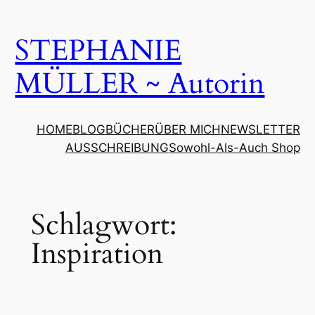
Zum
Inhalt
STEPHANIE
springen
MÜLLER ~ Autorin
HOME
BLOG
BÜCHER
ÜBER MICH
NEWSLETTER
AUSSCHREIBUNG
Sowohl-Als-Auch Shop
Schlagwort:
Inspiration