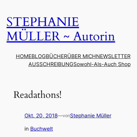
Zum
Inhalt
STEPHANIE
springen
MÜLLER ~ Autorin
HOME
BLOG
BÜCHER
ÜBER MICH
NEWSLETTER
AUSSCHREIBUNG
Sowohl-Als-Auch Shop
Readathons!
Okt. 20, 2018
—
Stephanie Müller
von
in
Buchwelt